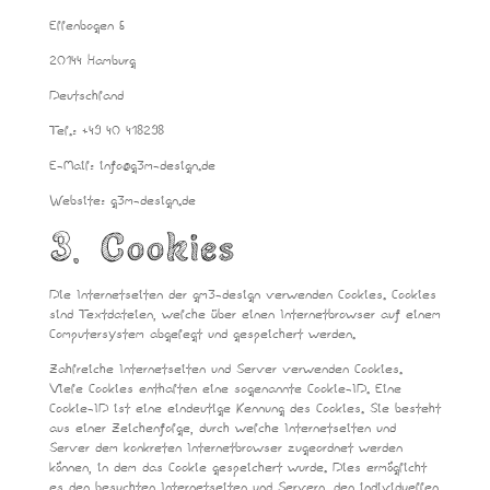
Ellenbogen 6
20144 Hamburg
Deutschland
Tel.: +49 40 418298
E-Mail: info@g3m-design.de
Website: g3m-design.de
3. Cookies
Die Internetseiten der gm3-design verwenden Cookies. Cookies
sind Textdateien, welche über einen Internetbrowser auf einem
Computersystem abgelegt und gespeichert werden.
Zahlreiche Internetseiten und Server verwenden Cookies.
Viele Cookies enthalten eine sogenannte Cookie-ID. Eine
Cookie-ID ist eine eindeutige Kennung des Cookies. Sie besteht
aus einer Zeichenfolge, durch welche Internetseiten und
Server dem konkreten Internetbrowser zugeordnet werden
können, in dem das Cookie gespeichert wurde. Dies ermöglicht
es den besuchten Internetseiten und Servern, den individuellen