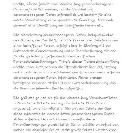
möchte, könnte jedoch eine Verarbeitung personenbezogener
Daten erforderlich werden. Ist die Verarbeitung
personenbezogener Daten erforderlich und besteht für eine
solche Verarbeitung keine gesetzliche Grundlage, holen wir
generell eine Einwilligung der betroffenen Person ein.
Die Verarbeitung personenbezogener Daten, beispielsweise
des Namens, der Anschrift, E-Mail-Adresse oder Telefonnummer
einer betroffenen Person, erfolgt stets im Einklang mit der
Datenschutz-Grundverordnung und in Übereinstimmung mit den
für die gm3-design geltenden landesspezifischen
Datenschutzbestimmungen. Mittels dieser Datenschutzerklärung
möchte unser Unternehmen die Öffentlichkeit über Art, Umfang
und Zweck der von uns erhobenen, genutzten und verarbeiteten
personenbezogenen Daten informieren. Ferner werden
betroffene Personen mittels dieser Datenschutzerklärung über
die ihnen zustehenden Rechte aufgeklärt.
Die gm3-design hat als für die Verarbeitung Verantwortlicher
zahlreiche technische und organisatorische Maßnahmen
umgesetzt, um einen möglichst lückenlosen Schutz der über
diese Internetseite verarbeiteten personenbezogenen Daten
sicherzustellen. Dennoch können Internetbasierte
Datenübertragungen grundsätzlich Sicherheitslücken aufweisen,
sodass ein absoluter Schutz nicht gewährleistet werden kann.