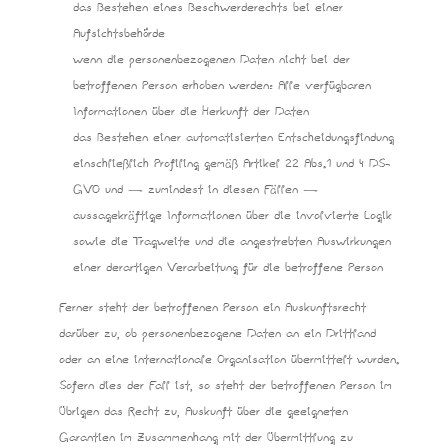
das Bestehen eines Beschwerderechts bei einer
Aufsichtsbehörde
wenn die personenbezogenen Daten nicht bei der
betroffenen Person erhoben werden: Alle verfügbaren
Informationen über die Herkunft der Daten
das Bestehen einer automatisierten Entscheidungsfindung
einschließlich Profiling gemäß Artikel 22 Abs.1 und 4 DS-
GVO und — zumindest in diesen Fällen —
aussagekräftige Informationen über die involvierte Logik
sowie die Tragweite und die angestrebten Auswirkungen
einer derartigen Verarbeitung für die betroffene Person
Ferner steht der betroffenen Person ein Auskunftsrecht
darüber zu, ob personenbezogene Daten an ein Drittland
oder an eine internationale Organisation übermittelt wurden.
Sofern dies der Fall ist, so steht der betroffenen Person im
Übrigen das Recht zu, Auskunft über die geeigneten
Garantien im Zusammenhang mit der Übermittlung zu