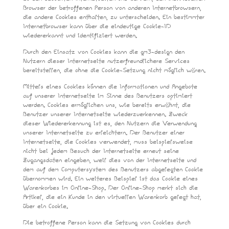
Browser der betroffenen Person von anderen Internetbrowsern,
die andere Cookies enthalten, zu unterscheiden. Ein bestimmter
Internetbrowser kann über die eindeutige Cookie-ID
wiedererkannt und identifiziert werden.
Durch den Einsatz von Cookies kann die gm3-design den
Nutzern dieser Internetseite nutzerfreundlichere Services
bereitstellen, die ohne die Cookie-Setzung nicht möglich wären.
Mittels eines Cookies können die Informationen und Angebote
auf unserer Internetseite im Sinne des Benutzers optimiert
werden. Cookies ermöglichen uns, wie bereits erwähnt, die
Benutzer unserer Internetseite wiederzuerkennen. Zweck
dieser Wiedererkennung ist es, den Nutzern die Verwendung
unserer Internetseite zu erleichtern. Der Benutzer einer
Internetseite, die Cookies verwendet, muss beispielsweise
nicht bei jedem Besuch der Internetseite erneut seine
Zugangsdaten eingeben, weil dies von der Internetseite und
dem auf dem Computersystem des Benutzers abgelegten Cookie
übernommen wird. Ein weiteres Beispiel ist das Cookie eines
Warenkorbes im Online-Shop. Der Online-Shop merkt sich die
Artikel, die ein Kunde in den virtuellen Warenkorb gelegt hat,
über ein Cookie.
Die betroffene Person kann die Setzung von Cookies durch