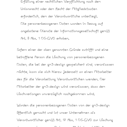
Erfüllung einer rechtlichen Verpflichtung nach dem
Unionsrecht oder dem Recht der Mitgliedstaaten
erforderlich, dem der Verantwortliche unterliegt.
Die personenbezogenen Daten wurden in Bezug auf
angebotene Dienste der Informationsgesellschaft gemäß
Art. 8 Abs. 1 DS-GVO erhoben.
Sofern einer der oben genannten Gründe zutrifft und eine
betroffene Person die Löschung von personenbezogenen
Daten, die bei der gm3-design gespeichert sind, veranlassen
möchte, kann sie sich hierzu jederzeit an einen Mitarbeiter
des für die Verarbeitung Verantwortlichen wenden. Der
Mitarbeiter der gm3-design wird veranlassen, dass dem
Löschverlangen unverzüglich nachgekommen wird.
Wurden die personenbezogenen Daten von der gm3-design
öffentlich gemacht und ist unser Unternehmen als
Verantwortlicher gemäß Art. 17 Abs. 1 DS-GVO zur Löschung