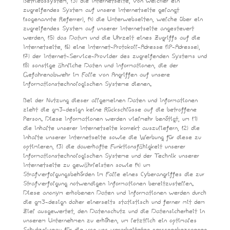
Betriebssystem, (3) die Internetseite, von welcher ein
zugreifendes System auf unsere Internetseite gelangt
(sogenannte Referrer), (4) die Unterwebseiten, welche über ein
zugreifendes System auf unserer Internetseite angesteuert
werden, (5) das Datum und die Uhrzeit eines Zugriffs auf die
Internetseite, (6) eine Internet-Protokoll-Adresse (IP-Adresse),
(7) der Internet-Service-Provider des zugreifenden Systems und
(8) sonstige ähnliche Daten und Informationen, die der
Gefahrenabwehr im Falle von Angriffen auf unsere
informationstechnologischen Systeme dienen.
Bei der Nutzung dieser allgemeinen Daten und Informationen
zieht die gm3-design keine Rückschlüsse auf die betroffene
Person. Diese Informationen werden vielmehr benötigt, um (1)
die Inhalte unserer Internetseite korrekt auszuliefern, (2) die
Inhalte unserer Internetseite sowie die Werbung für diese zu
optimieren, (3) die dauerhafte Funktionsfähigkeit unserer
informationstechnologischen Systeme und der Technik unserer
Internetseite zu gewährleisten sowie (4) um
Strafverfolgungsbehörden im Falle eines Cyberangriffes die zur
Strafverfolgung notwendigen Informationen bereitzustellen.
Diese anonym erhobenen Daten und Informationen werden durch
die gm3-design daher einerseits statistisch und ferner mit dem
Ziel ausgewertet, den Datenschutz und die Datensicherheit in
unserem Unternehmen zu erhöhen, um letztlich ein optimales