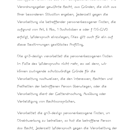
Verordnungsgeber gewährte Recht, aus Gründen, die sich aus
ihrer besonderen Situation ergeben, jederzeit gegen die
Verarbeitung sie betreffender personenbezogener Daten, die
aufgrund von Art. 6 Abs. 1 Buchstaben e oder f DS-GVO
erfolgt, Widerspruch einzulegen. Dies gilt auch für ein auf
diese Bestimmungen gestütztes Profiling.
Die gm3-design verarbeitet die personenbezogenen Daten
im Falle des Widerspruchs nicht mehr, es sei denn, wir
können zwingende schutzwürdige Gründe für die
Verarbeitung nachweisen, die den Interessen, Rechten und
Freiheiten der betroffenen Person überwiegen, oder die
Verarbeitung dient der Geltendmachung, Ausübung oder
Verteidigung von Rechtsansprüchen.
Verarbeitet die gm3-design personenbezogene Daten, um
Direktwerbung zu betreiben, so hat die betroffene Person
das Recht, jederzeit Widerspruch gegen die Verarbeitung der