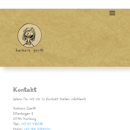
Kontakt
Wenn Du mit mir in Kontakt treten möchtest!
Barbara Gerth
Ellenbogen 6
20144 Hamburg
Tel:
+49 40 418298
Mobil:
+49 177 6155201