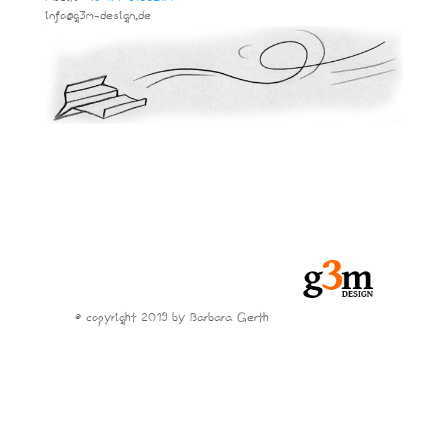
info@g3m-design.de
© copyright 2019 by Barbara Gerth